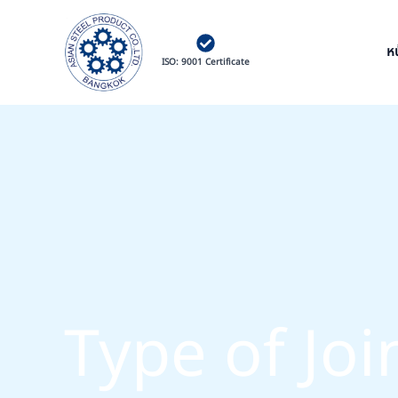
Skip
to
content
ห
ISO: 9001 Certificate
Type of Joi